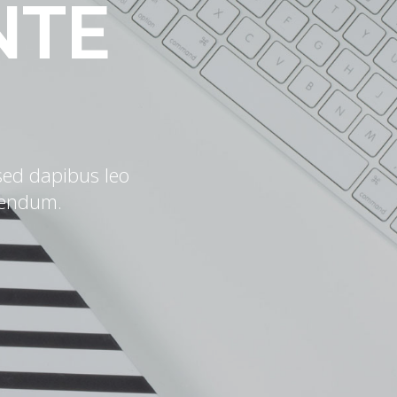
NTE
 sed dapibus leo
bendum.