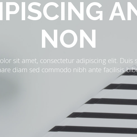
IPISCING A
NON
or sit amet, consectetur adipiscing elit. Duis
nare diam sed commodo nibh ante facilisis bi