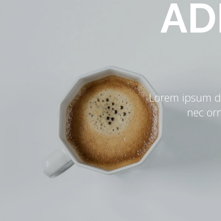
AD
Lorem ipsum dol
nec or